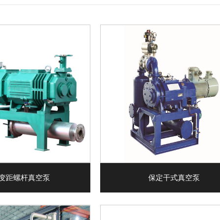
变距螺杆真空泵
保定干式真空泵