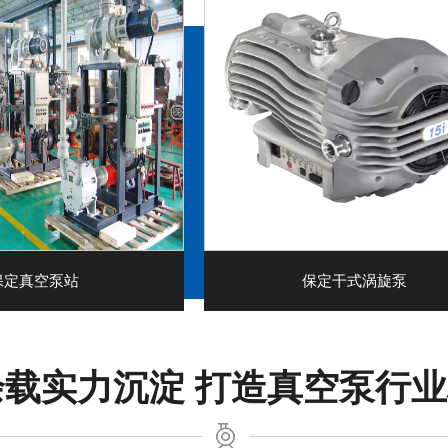
保定真空泵站
保定干式涡旋泵
余载实力沉淀 打造真空泵行