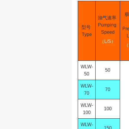
抽气速率
Pumping
型号
Pr
Speed
Type
L
（
L/S
）
（
WLW-
50
50
WLW-
70
70
WLW-
100
100
WLW-
150